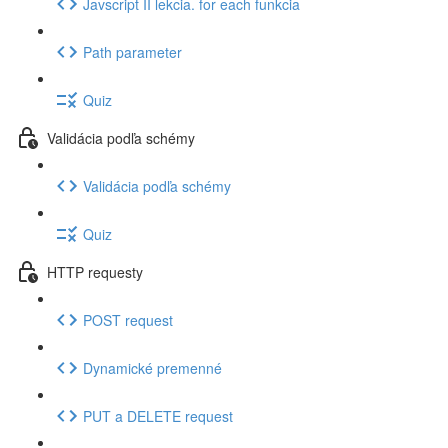
Javscript II lekcia. for each funkcia
Path parameter
Quiz
Validácia podľa schémy
Validácia podľa schémy
Quiz
HTTP requesty
POST request
Dynamické premenné
PUT a DELETE request