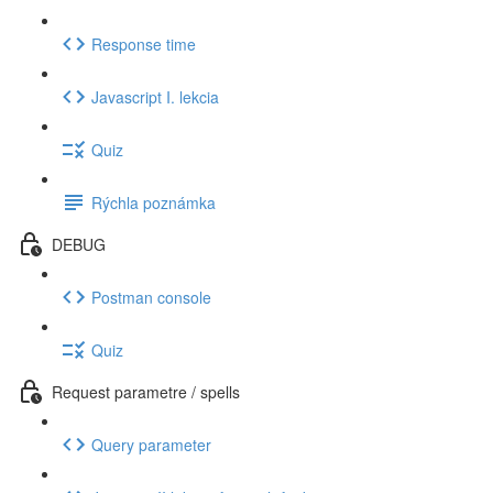
Response time
Javascript I. lekcia
Quiz
Rýchla poznámka
DEBUG
Postman console
Quiz
Request parametre / spells
Query parameter