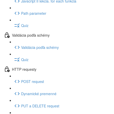
Javscript II lekcia. for each funkcia
Path parameter
Quiz
Validácia podľa schémy
Validácia podľa schémy
Quiz
HTTP requesty
POST request
Dynamické premenné
PUT a DELETE request