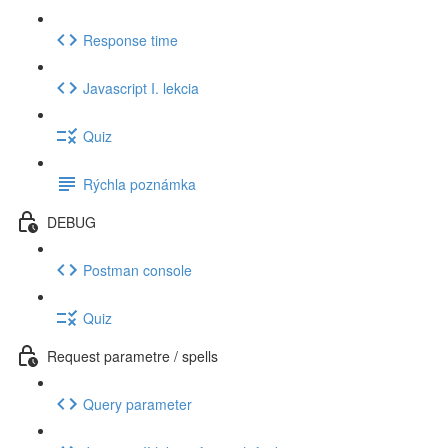
Response time
Javascript I. lekcia
Quiz
Rýchla poznámka
DEBUG
Postman console
Quiz
Request parametre / spells
Query parameter