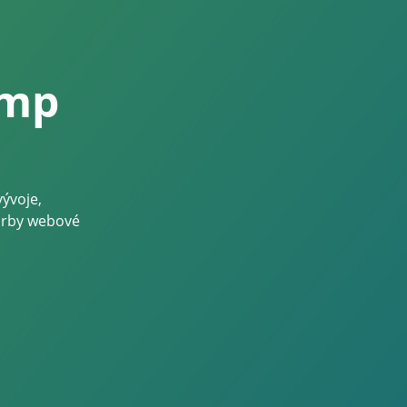
amp
vývoje,
orby webové