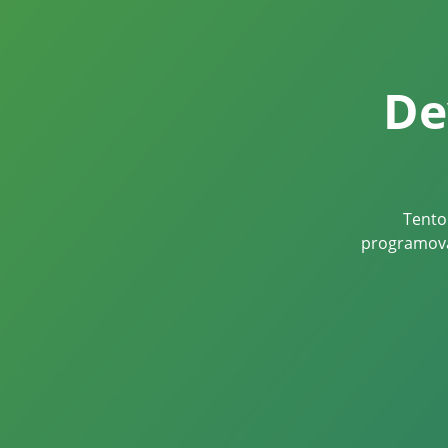
De
Tento 
programová