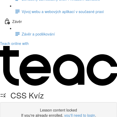
Vývoj webu a webových aplikací v současné praxi
Závěr
Závěr a poděkování
Teach online with
CSS Kvíz
Lesson content locked
If you're already enrolled,
you'll need to login
.